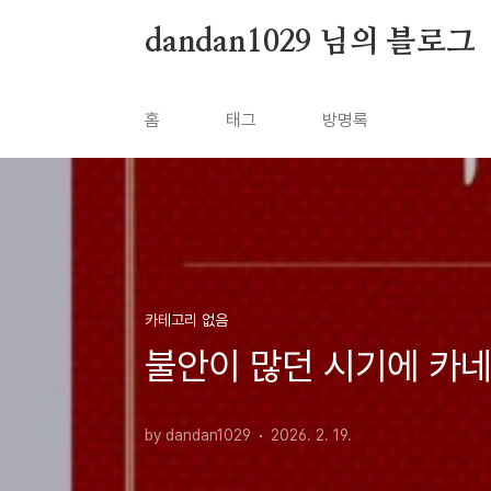
본문 바로가기
dandan1029 님의 블로그
홈
태그
방명록
카테고리 없음
불안이 많던 시기에 카네
by dandan1029
2026. 2. 19.